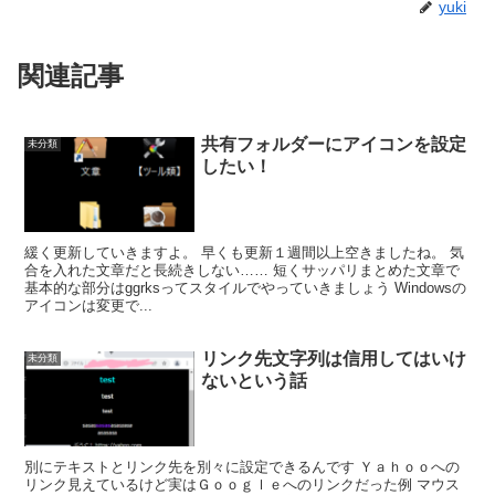
yuki
関連記事
共有フォルダーにアイコンを設定
未分類
したい！
緩く更新していきますよ。 早くも更新１週間以上空きましたね。 気
合を入れた文章だと長続きしない…… 短くサッパリまとめた文章で
基本的な部分はggrksってスタイルでやっていきましょう Windowsの
アイコンは変更で...
リンク先文字列は信用してはいけ
未分類
ないという話
別にテキストとリンク先を別々に設定できるんです Ｙａｈｏｏへの
リンク見えているけど実はＧｏｏｇｌｅへのリンクだった例 マウス