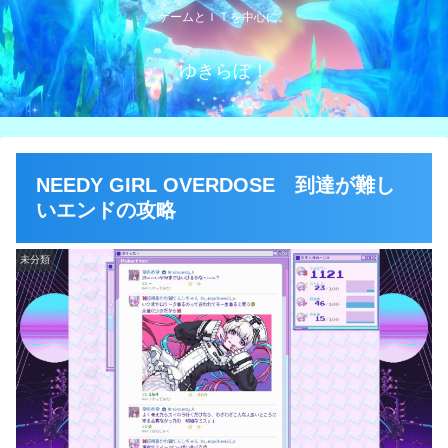
ゲームとＩＴを中心に。
ゆきらぼ！
NEEDY GIRL OVERDOSE 到達が難し
いエンドの攻略
未分類